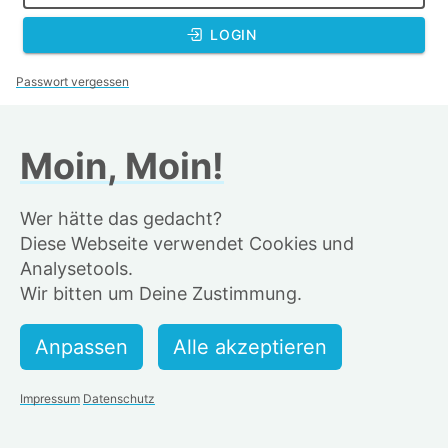
LOGIN
Passwort vergessen
Moin, Moin!
Account anlegen
Wer hätte das gedacht?
Falls Du noch keinen Account bei uns hast, kannst Du
Diese Webseite verwendet Cookies und
hier einen erstellen.
Analysetools.
Wir bitten um Deine Zustimmung.
Impressum
Datenschutz