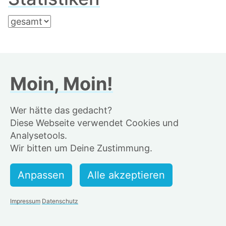
Anzahl Läufe
674
Moin, Moin!
Alsterrunden
722
Distanz
5546,0 km
Wer hätte das gedacht?
Diese Webseite verwendet Cookies und
Zeit
23 Tage 13:33:11 h
Analysetools.
Wir bitten um Deine Zustimmung.
⌀-Pace
06:07 min/km
längste Streak
6 Tage
Impressum
Datenschutz
Bestzeiten