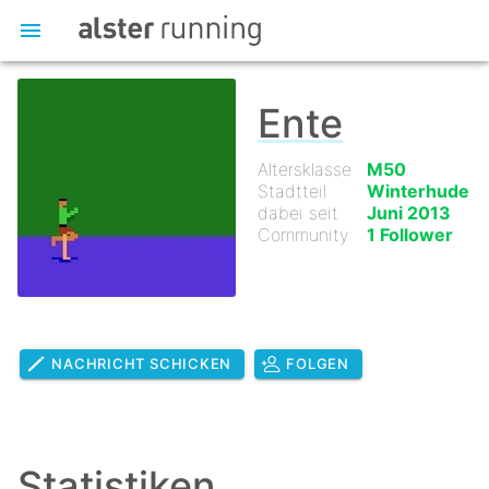
Ente
Altersklasse
M50
Stadtteil
Winterhude
dabei seit
Juni 2013
Community
1 Follower
NACHRICHT SCHICKEN
FOLGEN
Statistiken