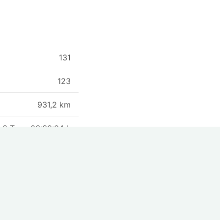
131
123
31164 m
931,2 km
3 Tage 06:30:04 h
05:03 min/km
1 Tag