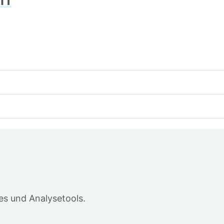
9
s und Analysetools.
.