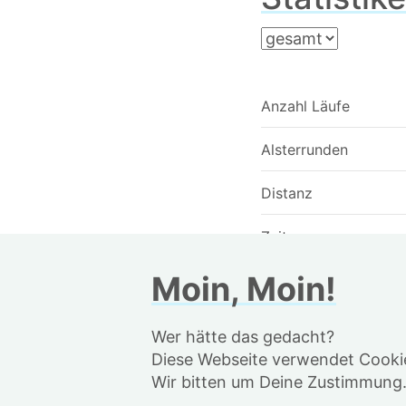
Anzahl Läufe
Alsterrunden
Distanz
Zeit
Moin, Moin!
⌀-Pace
längste Streak
Wer hätte das gedacht?
Diese Webseite verwendet Cookie
Bestzeiten
Wir bitten um Deine Zustimmung