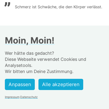
”
Schmerz ist Schwäche, die den Körper verlässt.
NACHRICHT SCHICKEN
FOLGEN
Moin, Moin!
Wer hätte das gedacht?
Statistiken
Diese Webseite verwendet Cookies und
Analysetools.
Wir bitten um Deine Zustimmung.
Anzahl Läufe
134
Impressum
Datenschutz
Alsterrunden
197