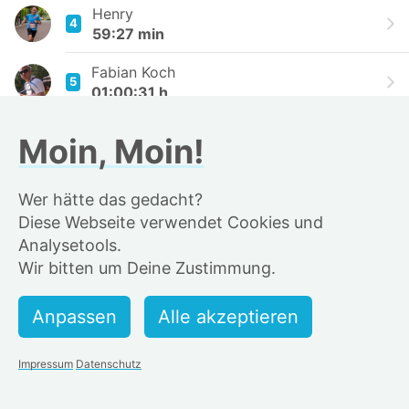
Henry
4
59:27 min
Fabian Koch
5
01:00:31 h
Gordon Kolbinger
Moin, Moin!
6
01:00:41 h
Benedikt Bünz
Wer hätte das gedacht?
7
01:00:44 h
Diese Webseite verwendet Cookies und
Analysetools.
Fiete Neeb
8
Wir bitten um Deine Zustimmung.
01:01:04 h
hetzmaschine
9
01:01:41 h
Tichy
Impressum
Datenschutz
10
01:03:21 h