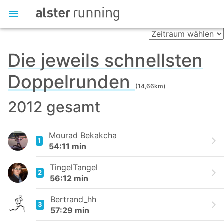
Die jeweils schnellsten
Doppelrunden
(14,66km)
2012 gesamt
Mourad Bekakcha
1
54:11 min
TingelTangel
2
56:12 min
Bertrand_hh
3
57:29 min