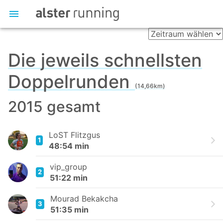
Die jeweils schnellsten
Doppelrunden
(14,66km)
2015 gesamt
LoST Flitzgus
1
48:54 min
vip_group
2
51:22 min
Mourad Bekakcha
3
51:35 min