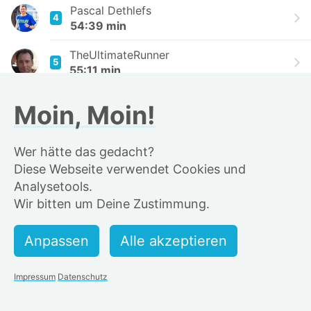
Pascal Dethlefs
4
54:39 min
TheUltimateRunner
5
55:11 min
Samir
Moin, Moin!
6
55:16 min
Rainer
Wer hätte das gedacht?
7
55:23 min
Diese Webseite verwendet Cookies und
Analysetools.
Tobias Singer
8
Wir bitten um Deine Zustimmung.
55:28 min
Runner89
9
56:17 min
Adao Norte da Silva
Impressum
Datenschutz
10
56:22 min