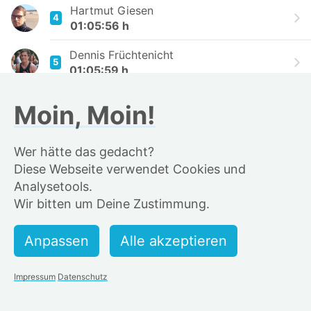
Hartmut Giesen
4
01:05:56 h
Dennis Früchtenicht
5
01:05:59 h
Antonino Pellegriti
Moin, Moin!
6
01:06:08 h
Marius Borchert 🦭
Wer hätte das gedacht?
7
01:06:33 h
Diese Webseite verwendet Cookies und
Analysetools.
N_i_l_s
8
Wir bitten um Deine Zustimmung.
01:06:53 h
NiSo
9
01:06:55 h
Vladislav Balde
Impressum
Datenschutz
10
01:08:02 h