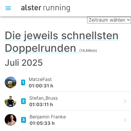
Die jeweils schnellsten
Doppelrunden
(14,66km)
Juli 2025
MatzeFast
1
01:00:31 h
Stefan_Bruss
2
01:03:11 h
Benjamin Franke
3
01:05:33 h