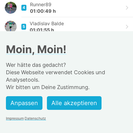
Runner89
4
01:00:49 h
Vladislav Balde
5
01:01:55 h
Fiete Neeb
Moin, Moin!
6
01:03:50 h
Dimplex
Wer hätte das gedacht?
7
01:04:19 h
Diese Webseite verwendet Cookies und
Analysetools.
Stefan_Bruss
8
Wir bitten um Deine Zustimmung.
01:05:30 h
Hendrik Sponner
9
01:06:02 h
Juggernaut
Impressum
Datenschutz
10
01:06:07 h