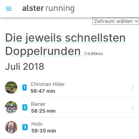
Die jeweils schnellsten
Doppelrunden
(14,66km)
Juli 2018
Christian Hiller
1
56:47 min
Rainer
2
58:25 min
Hobi
3
59:35 min