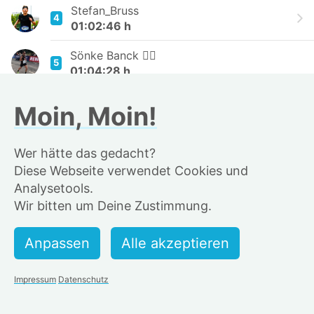
Stefan_Bruss
4
01:02:46 h
Sönke Banck 🏴‍☠️
5
01:04:28 h
Jan Boysen
Moin, Moin!
6
01:04:44 h
TheUltimateRunner
Wer hätte das gedacht?
7
01:05:19 h
Diese Webseite verwendet Cookies und
Analysetools.
Benjamin Franke
8
Wir bitten um Deine Zustimmung.
01:06:38 h
Jonathan Lederer
9
01:07:13 h
Awet
Impressum
Datenschutz
10
01:08:07 h