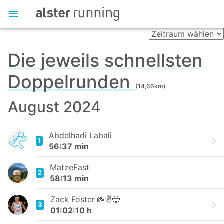
Die jeweils schnellsten
Doppelrunden
(14,66km)
August 2024
Abdelhadi Labali
1
56:37 min
MatzeFast
2
58:13 min
Zack Foster 📸✌️😎
3
01:02:10 h