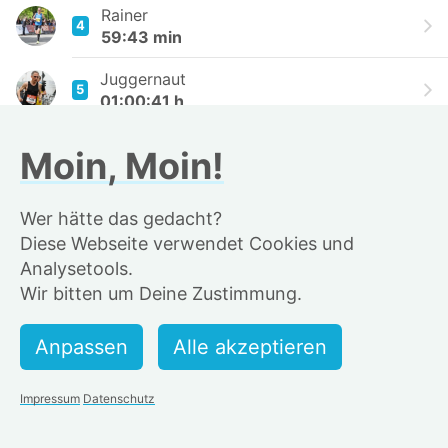
Rainer
4
59:43 min
Juggernaut
5
01:00:41 h
Fiete Neeb
Moin, Moin!
6
01:01:01 h
oranje
Wer hätte das gedacht?
7
01:01:07 h
Diese Webseite verwendet Cookies und
Analysetools.
MatzeFast
8
Wir bitten um Deine Zustimmung.
01:01:08 h
Robin Walser
9
01:01:44 h
Levi Marten Fast
Impressum
Datenschutz
10
01:03:31 h