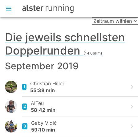
Die jeweils schnellsten
Doppelrunden
(14,66km)
September 2019
Christian Hiller
1
55:38 min
AlTeu
2
58:42 min
Gaby Vidić
3
59:10 min