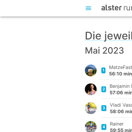
Die jewe
Mai 2023
MatzeFas
1
56:10 min
Benjamin 
2
57:06 mi
Vladi Vas
3
58:06 mi
Rainer
4
59:55 mi