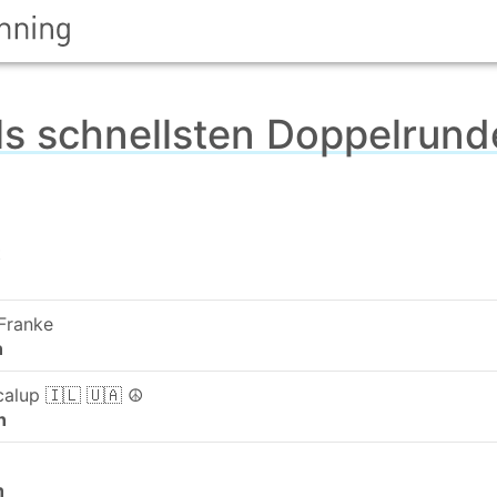
ils schnellsten Doppelrun
t
Franke
n
calup 🇮🇱 🇺🇦 ☮️
n
n