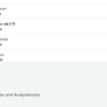
wari
h
er 📸✌️😎
h
inier
h
ya
 h
ć
 h
russ
 h
s und Analysetools.
.
 h