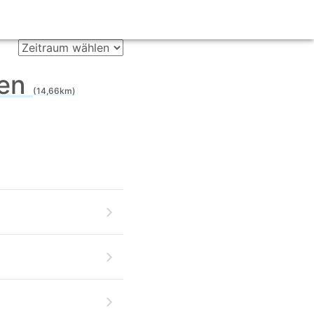
den
(14,66km)