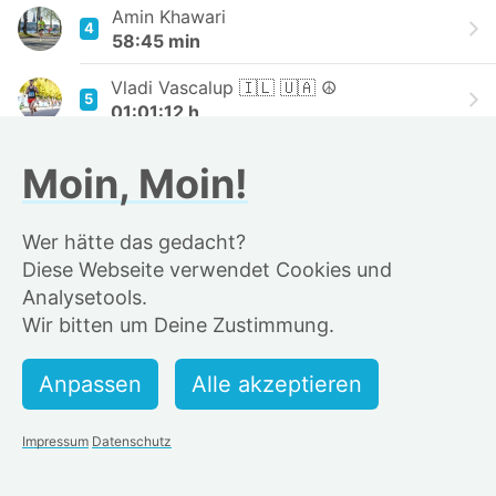
Amin Khawari
4
58:45 min
Vladi Vascalup 🇮🇱 🇺🇦 ☮️
5
01:01:12 h
Rainer
Moin, Moin!
6
01:01:17 h
Fiete Neeb
Wer hätte das gedacht?
7
01:02:24 h
Diese Webseite verwendet Cookies und
Analysetools.
Simon B.
8
Wir bitten um Deine Zustimmung.
01:03:10 h
Juggernaut
9
01:03:22 h
Stefan Landgraf
Impressum
Datenschutz
10
01:03:25 h