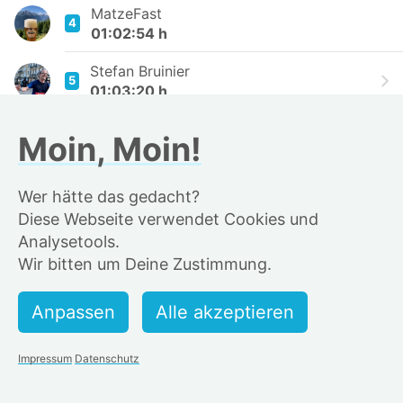
MatzeFast
4
01:02:54 h
Stefan Bruinier
5
01:03:20 h
Jan Boysen
Moin, Moin!
6
01:03:27 h
Hartmut Giesen
Wer hätte das gedacht?
7
01:04:11 h
Diese Webseite verwendet Cookies und
Analysetools.
Marius Borchert 🦭
8
Wir bitten um Deine Zustimmung.
01:04:43 h
Zack Foster 📸✌️😎
9
01:05:05 h
Kazim Sarikaya
Impressum
Datenschutz
10
01:05:15 h