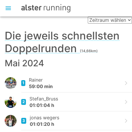
Die jeweils schnellsten
Doppelrunden
(14,66km)
Mai 2024
Rainer
1
59:00 min
Stefan_Bruss
2
01:01:04 h
jonas wegers
3
01:01:20 h