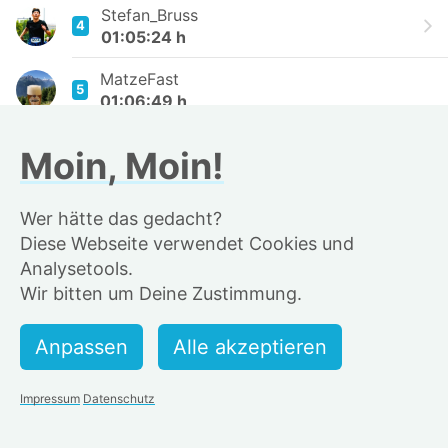
Stefan_Bruss
4
01:05:24 h
MatzeFast
5
01:06:49 h
Zack Foster 📸✌️😎
Moin, Moin!
6
01:07:17 h
Robinho
Wer hätte das gedacht?
7
01:07:28 h
Diese Webseite verwendet Cookies und
Analysetools.
Oliver Studt
8
Wir bitten um Deine Zustimmung.
01:07:29 h
Georg Ostmn
9
01:07:47 h
Levi Marten Fast
Impressum
Datenschutz
10
01:07:49 h