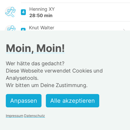
Henning XY
4
28:50 min
Knut Walter
5
28:53 min
Moin, Moin!
jonas wegers
6
29:12 min
Wer hätte das gedacht?
Bertrand_hh
7
Diese Webseite verwendet Cookies und
29:30 min
Analysetools.
Kilian Blu
Wir bitten um Deine Zustimmung.
8
29:58 min
Karsten Schuldt
9
30:02 min
Impressum
Datenschutz
Holger Plöger
10
30:15 min