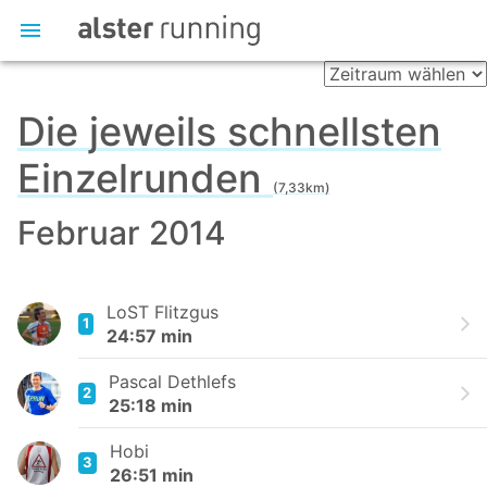
Die jeweils schnellsten
Einzelrunden
(7,33km)
Februar 2014
LoST Flitzgus
1
24:57 min
Pascal Dethlefs
2
25:18 min
Hobi
3
26:51 min