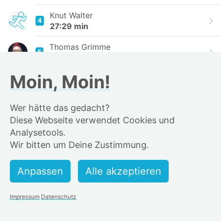
Knut Walter
4
27:29 min
Thomas Grimme
5
28:03 min
Moin, Moin!
Sascha Singh
6
28:10 min
Wer hätte das gedacht?
Endric
7
Diese Webseite verwendet Cookies und
28:11 min
Analysetools.
Henry
Wir bitten um Deine Zustimmung.
8
28:46 min
Bertrand_hh
9
28:53 min
Impressum
Datenschutz
Simon B.
10
28:58 min