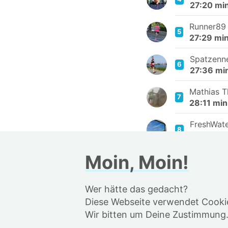
27:20 mi
Runner89
5
27:29 mi
Spatzenn
6
27:36 mi
Mathias T
7
28:11 min
FreshWat
8
28:25 mi
Moin, Moin!
Detlef Rah
9
28:28 mi
Wer hätte das gedacht?
MatzeFa
10
28:31 m
Diese Webseite verwendet Cookie
Wir bitten um Deine Zustimmung
Samir
11