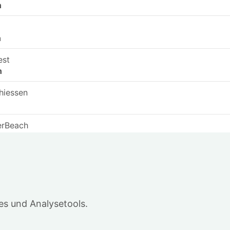
n
n
est
n
hiessen
erBeach
n
rt👨‍🍳
n
st
in
s und Analysetools.
.