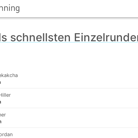
ls schnellsten Einzelrund
ekakcha
n
Hiller
n
ner
n
ordan