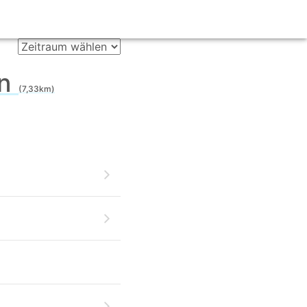
en
(7,33km)