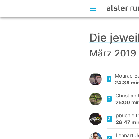
Die jewei
März 2019
Mourad B
1
24:38 mi
Christian 
2
25:00 mi
pbuchleit
3
26:47 mi
Lennart J
4