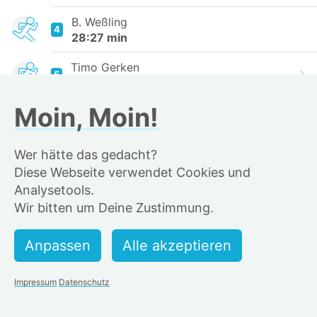
B. Weßling
4
28:27 min
Timo Gerken
5
28:28 min
Moin, Moin!
Vladi Vascalup 🇮🇱 🇺🇦 ☮️
6
28:46 min
Wer hätte das gedacht?
Rainer
7
Diese Webseite verwendet Cookies und
28:47 min
Analysetools.
Richard
Wir bitten um Deine Zustimmung.
8
28:57 min
Amin Khawari
9
29:21 min
Impressum
Datenschutz
Zack Foster 📸✌️😎
10
29:24 min