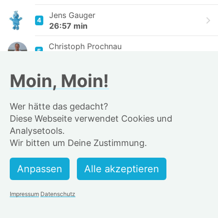
Jens Gauger
4
26:57 min
Christoph Prochnau
5
27:16 min
Moin, Moin!
Andreas Grieß
6
27:39 min
Wer hätte das gedacht?
Knut Walter
7
Diese Webseite verwendet Cookies und
27:45 min
Analysetools.
vip_group
Wir bitten um Deine Zustimmung.
8
27:46 min
Basti Eickhoff
9
27:46 min
Impressum
Datenschutz
Detlef Rahrt👨‍🍳
10
27:48 min