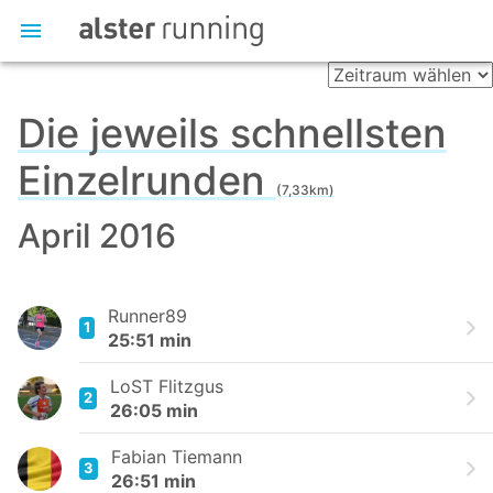
Die jeweils schnellsten
Einzelrunden
(7,33km)
April 2016
Runner89
1
25:51 min
LoST Flitzgus
2
26:05 min
Fabian Tiemann
3
26:51 min