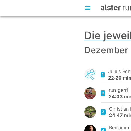
Die jewei
Dezember
Julius Sch
1
22:20 mi
run_gerri
2
24:33 mi
Christian 
3
24:47 mi
Benjamin 
4