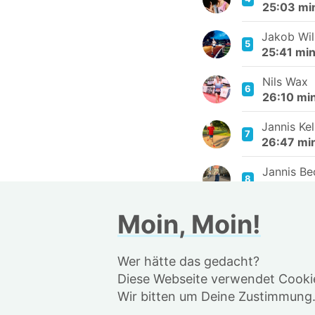
25:03 mi
Jakob Wi
5
25:41 mi
Nils Wax
6
26:10 mi
Jannis Ke
7
26:47 mi
Jannis B
8
27:49 mi
Moin, Moin!
Nick Schä
9
27:56 mi
Wer hätte das gedacht?
June
10
28:07 m
Diese Webseite verwendet Cookie
Wir bitten um Deine Zustimmung
Sebastian
11