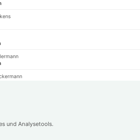
n
lkens
n
n
llermann
n
eckermann
n
fer
n
in
s und Analysetools.
.
 Fürst