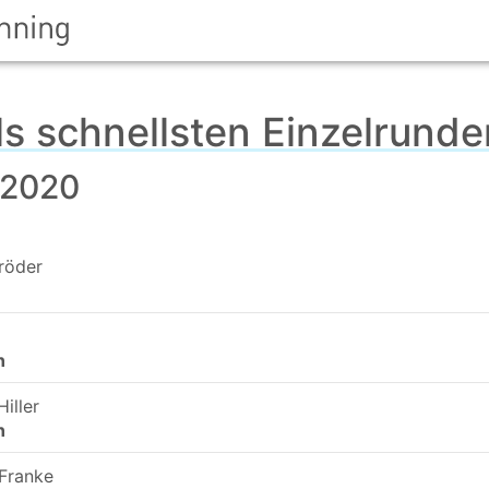
ls schnellsten Einzelrund
 2020
röder
n
n
Hiller
n
Franke