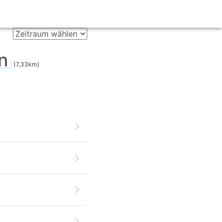
en
(7,33km)