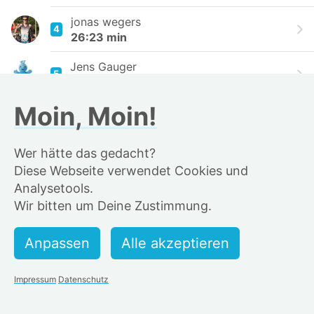
jonas wegers
4
26:23 min
Jens Gauger
5
26:35 min
Moin, Moin!
Fabian Tiemann
6
26:48 min
Wer hätte das gedacht?
Aman Thades
7
Diese Webseite verwendet Cookies und
27:08 min
Analysetools.
Alinz
Wir bitten um Deine Zustimmung.
8
27:10 min
Flo_Kroeger
9
27:18 min
Impressum
Datenschutz
Runner89
10
27:39 min