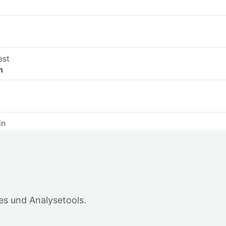
n
est
n
n
in
n
wari
n
 Krapp
in
s und Analysetools.
.
eb