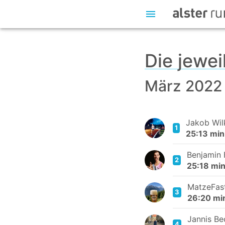
Die jewei
März 2022
Jakob Wil
1
25:13 min
Benjamin 
2
25:18 mi
MatzeFas
3
26:20 mi
Jannis B
4