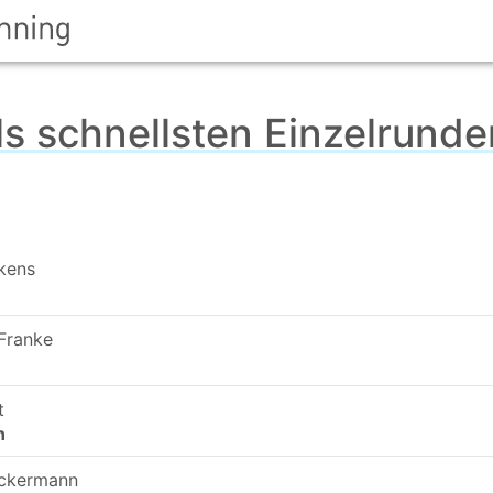
ls schnellsten Einzelrund
kens
Franke
n
t
n
eckermann