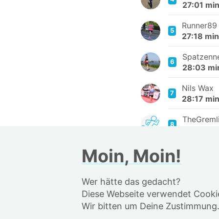
27:01 mi
Runner89
5
27:18 min
Spatzenn
6
28:03 mi
Nils Wax
7
28:17 mi
TheGreml
8
28:25 mi
Moin, Moin!
Amin Kha
9
28:55 mi
Wer hätte das gedacht?
Benjamin
10
29:19 m
Diese Webseite verwendet Cookie
Wir bitten um Deine Zustimmung
Fiete Ne
11