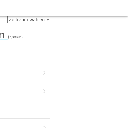
en
(7,33km)