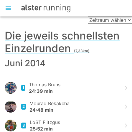
Die jeweils schnellsten
Einzelrunden
(7,33km)
Juni 2014
Thomas Bruns
1
24:39 min
Mourad Bekakcha
2
24:48 min
LoST Flitzgus
3
25:52 min