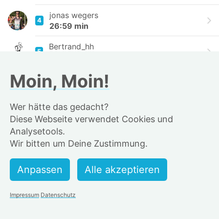
jonas wegers
4
26:59 min
Bertrand_hh
5
27:32 min
Moin, Moin!
Karsten Schuldt
6
28:10 min
Wer hätte das gedacht?
Thomas Grimme
7
Diese Webseite verwendet Cookies und
28:20 min
Analysetools.
Fabian Tiemann
Wir bitten um Deine Zustimmung.
8
28:20 min
Timo-René Prehn
9
28:30 min
Impressum
Datenschutz
Henry
10
28:31 min