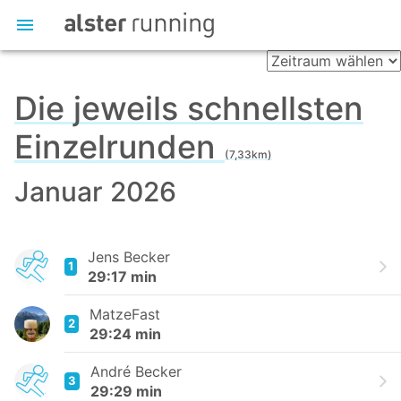
Die jeweils schnellsten
Einzelrunden
(7,33km)
Januar 2026
Jens Becker
1
29:17 min
MatzeFast
2
29:24 min
André Becker
3
29:29 min