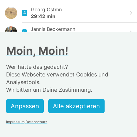
Georg Ostmn
4
29:42 min
Jannis Beckermann
5
29:56 min
Moin, Moin!
Lenn
6
31:42 min
Wer hätte das gedacht?
NiSo
7
Diese Webseite verwendet Cookies und
31:48 min
Analysetools.
freerik
Wir bitten um Deine Zustimmung.
8
32:03 min
AlTeu
9
32:25 min
Impressum
Datenschutz
Zack Foster 📸✌️😎
10
32:41 min