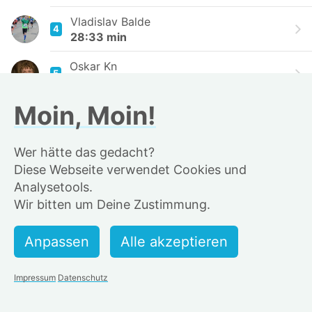
Vladislav Balde
4
28:33 min
Oskar Kn
5
28:37 min
Moin, Moin!
Jannis Beckermann
6
28:53 min
Wer hätte das gedacht?
Dennis Früchtenicht
7
Diese Webseite verwendet Cookies und
29:01 min
Analysetools.
Alinz
Wir bitten um Deine Zustimmung.
8
29:08 min
Rainer
9
29:18 min
Impressum
Datenschutz
Oke Petersen
10
29:42 min