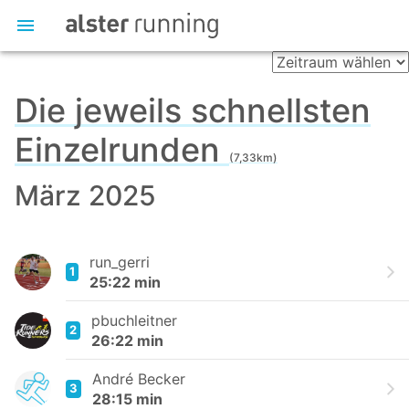
Die jeweils schnellsten
Einzelrunden
(7,33km)
März 2025
run_gerri
1
25:22 min
pbuchleitner
2
26:22 min
André Becker
3
28:15 min