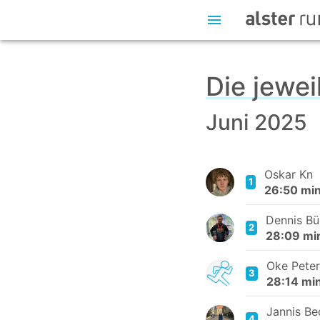
Die jewei
Juni 2025
Oskar Kn
1
26:50 mi
Dennis Bü
2
28:09 mi
Oke Pete
3
28:14 mi
Jannis B
4