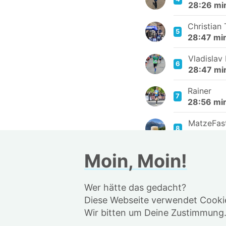
28:26 mi
Christian 
5
28:47 mi
Vladislav
6
28:47 mi
Rainer
7
28:56 mi
MatzeFas
8
29:00 mi
Moin, Moin!
André Be
9
29:38 mi
Wer hätte das gedacht?
Jens Bec
10
29:39 m
Diese Webseite verwendet Cookie
Wir bitten um Deine Zustimmung
Malte Ast
11