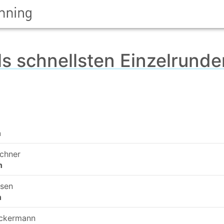
ls schnellsten Einzelrund
n
chner
n
rsen
n
eckermann