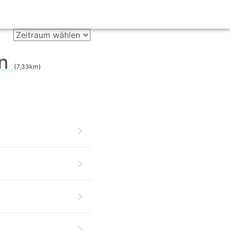
en
(7,33km)