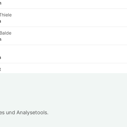
n
Thiele
n
 Balde
n
n
t
n
cker
n
ker
in
s und Analysetools.
.
er